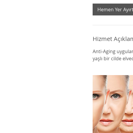
k
Hemen Yer Ayır
.
Hizmet Açıkla
Anti-Aging uygulam
yaşlı bir cilde elve