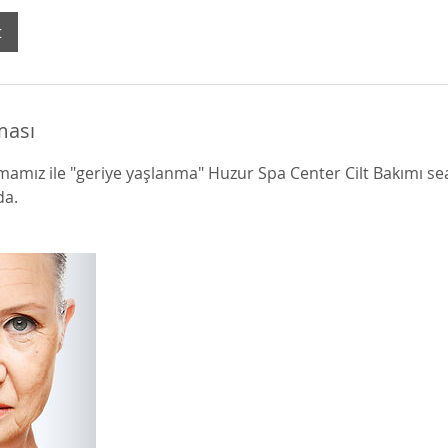
t
ması
amız ile "geriye yaşlanma" Huzur Spa Center Cilt Bakımı sea
da.