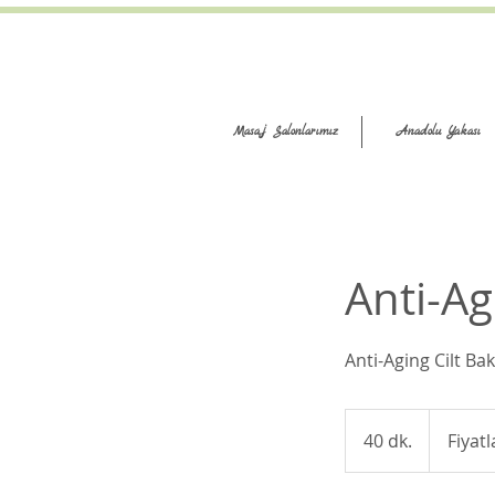
Masaj Salonlarımız
Anadolu Yakası
Anti-Ag
Anti-Aging Cilt Ba
Fiyatlar
İçin
40 dk.
4
Fiyatl
Arayın
0
d