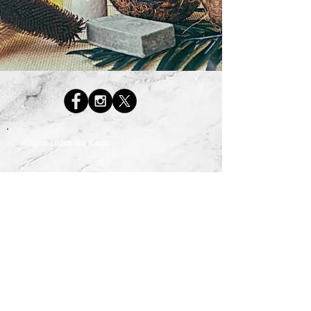
Abone Listemize Katılın
Hemen Abone Ol
© 2026 Huzur Spa Center Tüm Haklar Saklıdır.
www.huzurspa.com