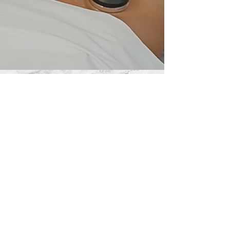
Abone Listemize Katılın
Hemen Abone Ol
© 2026 Huzur Spa Center Tüm Haklar Saklıdır.