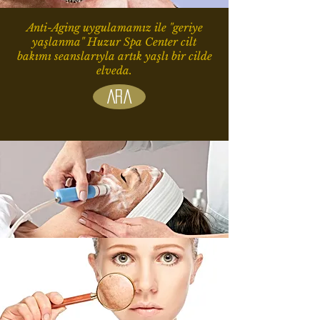
Anti-Aging uygulamamız ile "geriye
yaşlanma" Huzur Spa Center cilt
bakımı seanslarıyla artık yaşlı bir cilde
elveda.
Ara