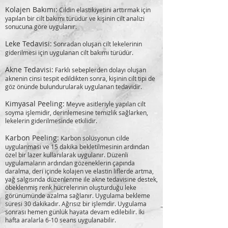
Kolajen Bakımı:
Cildin elastikiyetini arttırmak için
yapılan bir cilt bakımı türüdür ve kişinin cilt analizi
sonucuna göre uygulanır.
Leke Tedavisi:
Sonradan oluşan cilt lekelerinin
giderilmesi için uygulanan cilt bakımı türüdür.
Akne Tedavisi:
Farklı sebeplerden dolayı oluşan
aknenin cinsi tespit edildikten sonra, kişinin cilt tipi de
göz önünde bulundurularak uygulanan tedavidir.
Kimyasal Peeling:
Meyve asitleriyle yapılan cilt
soyma işlemidir, derinlemesine temizlik sağlarken,
lekelerin giderilmesinde etkilidir.
Karbon Peeling:
Karbon solüsyonun cilde
uygulanması ve 15 dakika bekletilmesinin ardından
özel bir lazer kullanılarak uygulanır. Düzenli
uygulamaların ardından gözeneklerin çapında
daralma, deri içinde kolajen ve elastin liflerde artma,
yağ salgısında düzenlenme ile akne tedavisine destek,
öbeklenmiş renk hücrelerinin oluşturduğu leke
görünümünde azalma sağlanır. Uygulama bekleme
süresi 30 dakikadır. Ağrısız bir işlemdir. Uygulama
sonrası hemen günlük hayata devam edilebilir. İki
hafta aralarla 6-10 seans uygulanabilir.