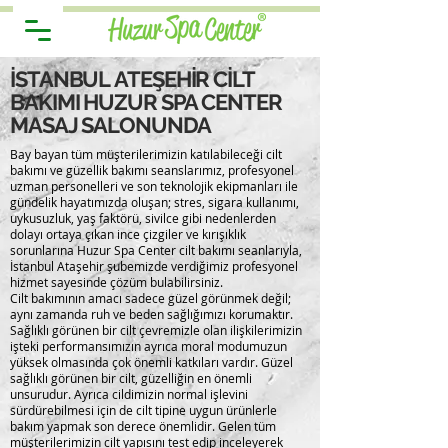
İSTANBUL
ATEŞEHİR CİLT
BAKIMI HUZUR SPA CENTER
MASAJ SALONUNDA
Bay bayan tüm müşterilerimizin katılabileceği cilt
bakımı ve güzellik bakımı seanslarımız, profesyonel
uzman personelleri ve son teknolojik ekipmanları ile
gündelik hayatımızda oluşan; stres, sigara kullanımı,
uykusuzluk, yaş faktörü, sivilce gibi nedenlerden
dolayı ortaya çıkan ince çizgiler ve kırışıklık
sorunlarına Huzur Spa Center cilt bakımı seanlarıyla,
İstanbul Ataşehir şubemizde verdiğimiz profesyonel
hizmet sayesinde çözüm bulabilirsiniz.
Cilt bakımının amacı sadece güzel görünmek değil;
aynı zamanda ruh ve beden sağlığımızı korumaktır.
Sağlıklı görünen bir cilt çevremizle olan ilişkilerimizin
işteki performansımızın ayrıca moral modumuzun
yüksek olmasında çok önemli katkıları vardır. Güzel
sağlıklı görünen bir cilt, güzelliğin en önemli
unsurudur. Ayrıca cildimizin normal işlevini
sürdürebilmesi için de cilt tipine uygun ürünlerle
bakım yapmak son derece önemlidir. Gelen tüm
müşterilerimizin cilt yapısını test edip inceleyerek