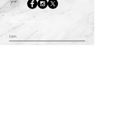
Abone Listemize Katılın
Hemen Abone Ol
© 2026 Huzur Spa Center Tüm Haklar Saklıdır.
www.huzurspa.com
(0544) 474 24 14
weble
web
Web Tasarım