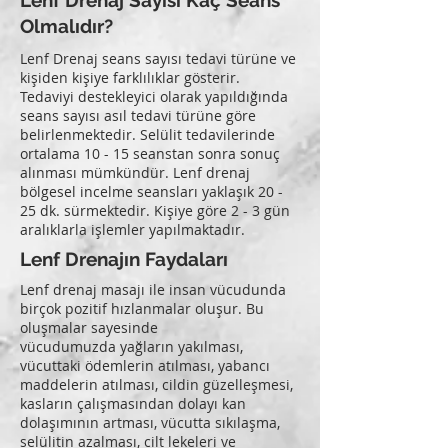
Lenf Drenaj Sayısı Kaç Seans
Olmalıdır?
Lenf Drenaj seans sayısı tedavi türüne ve
kişiden kişiye farklılıklar gösterir.
Tedaviyi destekleyici olarak yapıldığında
seans sayısı asıl tedavi türüne göre
belirlenmektedir. Selülit tedavilerinde
ortalama 10 - 15 seanstan sonra sonuç
alınması mümkündür. Lenf drenaj
bölgesel incelme seansları yaklaşık 20 -
25 dk. sürmektedir. Kişiye göre 2 - 3 gün
aralıklarla işlemler yapılmaktadır.
Lenf Drenajın Faydaları
Lenf drenaj masajı ile insan vücudunda
birçok pozitif hızlanmalar oluşur. Bu
oluşmalar sayesinde
vücudumuzda yağların yakılması,
vücuttaki ödemlerin atılması, yabancı
maddelerin atılması, cildin güzelleşmesi,
kasların çalışmasından dolayı kan
dolaşımının artması, vücutta sıkılaşma,
selülitin azalması, cilt lekeleri ve