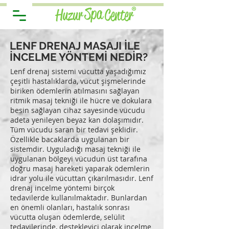
LENF DRENAJ MASAJI İLE
İNCELME YÖNTEMİ NEDİR?
Lenf drenaj sistemi vücutta yaşadığımız
çeşitli hastalıklarda, vücut şişmelerinde
biriken ödemlerin atılmasını sağlayan
ritmik masaj tekniği ile hücre ve dokulara
besin sağlayan cihaz sayesinde vücudu
adeta yenileyen beyaz kan dolaşımıdır.
Tüm vücudu saran bir tedavi şeklidir.
Özellikle bacaklarda uygulanan bir
sistemdir. Uyguladığı masaj tekniği ile
uygulanan bölgeyi vücudun üst tarafına
doğru masaj hareketi yaparak ödemlerin
idrar yolu ile vücuttan çıkarılmasıdır. Lenf
drenaj incelme yöntemi birçok
tedavilerde kullanılmaktadır. Bunlardan
en önemli olanları, hastalık sonrası
vücutta oluşan ödemlerde, selülit
tedavilerinde, destekleyici olarak incelme