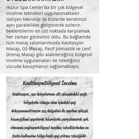
Huzur Spa Center'da bir çok bölgesel
incelme teknikleri uygulanmaktadır.
Gelişen teknoloji ile bizlerde kendimizi
aynı paralellikte geliştirerek sizlerin
beklentilerini en üst noktada karşılamak
her zaman görevimiz oldu. Bu bağlamda
tüm masaj salonlarımızda Kavitasyon
Masajı, G5 Masajı, Pasif Jimnastik ve Lenf
Drenaj Masajı gibi alabileceğiniz bölgesel
incelme uygulamaları ile istediğiniz
vücuda kavuşmanızı sağlamaktayız.
Kavitasyon
Bölgesel İncelme
Kavitasyon, ses dalgalarının cilt yüzeyindeki yağlı
bölgelerin olduğu alan içindeki yağ
dokusunun ultrason ses dalgaları ile yapılan yüksek
basınç işlemi yapılarak hücrelerin parçalanarak yok
olmasını sağlayan bölgesel incelme tekniklerinden en
fazla kullanılan bölge bazlı yağ eritme tekniğidir.