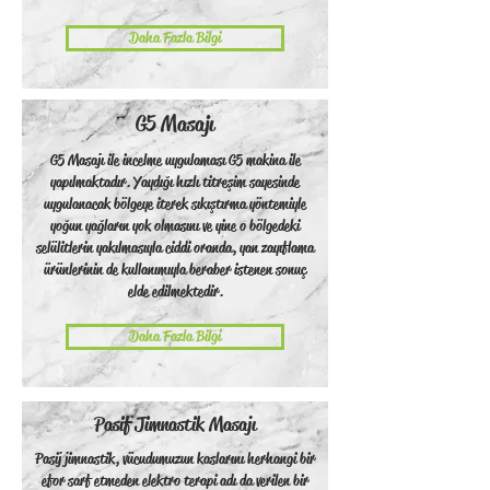
Daha Fazla Bilgi
G5 Masajı
G5 Masajı ile incelme uygulaması G5 makina ile
yapılmaktadır. Yaydığı hızlı titreşim sayesinde
uygulanacak bölgeye iterek sıkıştırma yöntemiyle
yoğun yağların yok olmasını ve yine o bölgedeki
selülitlerin yakılmasıyla ciddi oranda, yan zayıflama
ürünlerinin de kullanımıyla beraber istenen sonuç
elde edilmektedir.
Daha Fazla Bilgi
Pasif Jimnastik Masajı
Pasij jimnastik, vücudumuzun kaslarını herhangi bir
efor sarf etmeden elektro terapi adı da verilen bir