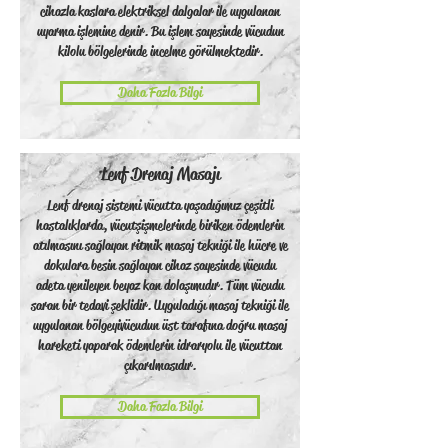
cihazla kaslara elektriksel dalgalar ile uygulanan
uyarma işlemine denir. Bu işlem sayesinde vücudun
kilolu bölgelerinde incelme görülmektedir.
Daha Fazla Bilgi
Lenf Drenaj Masajı
Lenf drenaj sistemi vücutta yaşadığımız çeşitli
hastalıklarda, vücut şişmelerinde biriken ödemlerin
atılmasını sağlayan ritmik masaj tekniği ile hücre ve
dokulara besin sağlayan cihaz sayesinde vücudu
adeta yenileyen beyaz kan dolaşımıdır. Tüm vücudu
saran bir tedavi şeklidir. Uyguladığı masaj tekniği ile
uygulanan bölgeyi vücudun üst tarafına doğru masaj
hareketi yaparak ödemlerin idrar yolu ile vücuttan
çıkarılmasıdır.
Daha Fazla Bilgi