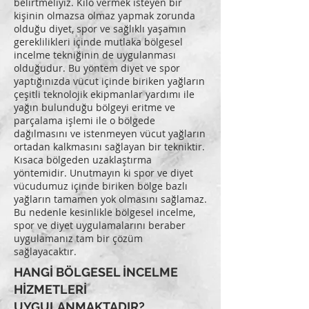
belirtmeliyiz. Kilo vermek isteyen bir
kişinin olmazsa olmaz yapmak zorunda
olduğu diyet, spor ve sağlıklı yaşamın
gereklilikleri içinde mutlaka bölgesel
incelme tekniğinin de uygulanması
olduğudur. Bu yöntem diyet ve spor
yaptığınızda vücut içinde biriken yağların
çeşitli teknolojik ekipmanlar yardımı ile
yağın bulunduğu bölgeyi eritme ve
parçalama işlemi ile o bölgede
dağılmasını ve istenmeyen vücut yağların
ortadan kalkmasını sağlayan bir tekniktir.
Kısaca bölgeden uzaklaştırma
yöntemidir. Unutmayın ki spor ve diyet
vücudumuz içinde biriken bölge bazlı
yağların tamamen yok olmasını sağlamaz.
Bu nedenle kesinlikle bölgesel incelme,
spor ve diyet uygulamalarını beraber
uygulamanız tam bir çözüm
sağlayacaktır.
HANGİ BÖLGESEL İNCELME
HİZMETLERİ
UYGULANMAKTADIR?