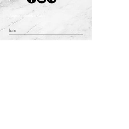
Abone Listemize Katılın
Hemen Abone Ol
© 2026 Huzur Spa Center Tüm Haklar Saklıdır.
www.huzurspa.com
(0544) 474 24 14
weble
web
Web Tasarım