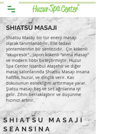
SHIATSU MASAJI
Shiatsu Masajı bir tür enerji masajı
olarak tanımlanabilir. Elle tedavi
yöntemlerinin bir sentezidir. Çin kökenli
“akupresör” , Japon kökenli “anma masajı”
ve modern tıbbı birleştirmiştir. Huzur
Spa Center İstanbul Ataşehir ve diğer
masaj salonlarında Shiatsu Masajı insana
hafiflik, huzur, ve dinçlik verir. Kas
dokusunun esnekliğini arttırmaya yarar.
Şiatsu masajı baş ve sırt ağrılarına iyi
gelir. Zihni berraklaştırır ve düşünme
hızınızı artırır.
SHIATSU MASAJI
SEANSINA