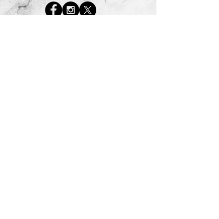
Abone Listemize Katılın
Hemen Abone Ol
© 2026 Huzur Spa Center Tüm Haklar Saklıdır.
www.huzurspa.com
(0544) 474 24 14
weble
web
Web Tasarım