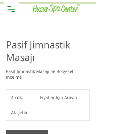
Pasif Jimnastik
Masajı
Pasif Jimnastik Masajı ile Bölgesel
İncelme
Fiyatlar
İçin
45 dk.
4
Fiyatlar İçin Arayın
Arayın
5
d
Ataşehir
k
.