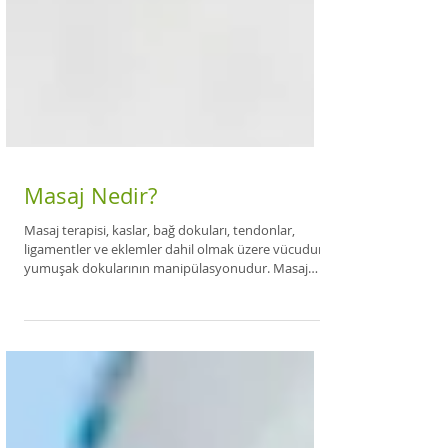
Masaj Nedir?
Masaj terapisi, kaslar, bağ dokuları, tendonlar,
ligamentler ve eklemler dahil olmak üzere vücudun
yumuşak dokularının manipülasyonudur. Masaj
Terapisi, günlük ve mesleki stres, kas aşırı kullanımı
ve birçok kronik ağrı koşullarıyla ilişkili rahatsızlığı
hafifletmeye yardımcı olan, klinik odaklı bir sağlık
şeklidir. Masaj tedavisi kayıtlı Masaj Terapisti
tarafından sağlanmalıdır. Masaj terapisinin
dünyadaki kültürlerde uzun bir geçmişi vardır.
Günümüzde insanlar çeşitli sağlı