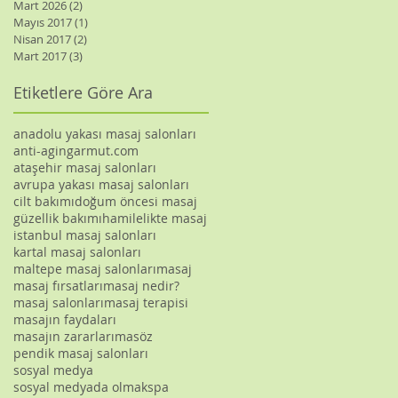
Mart 2026
(2)
2 yazı
Mayıs 2017
(1)
1 yazı
Nisan 2017
(2)
2 yazı
Mart 2017
(3)
3 yazı
Etiketlere Göre Ara
anadolu yakası masaj salonları
anti-aging
armut.com
ataşehir masaj salonları
avrupa yakası masaj salonları
cilt bakımı
doğum öncesi masaj
güzellik bakımı
hamilelikte masaj
istanbul masaj salonları
kartal masaj salonları
maltepe masaj salonları
masaj
masaj fırsatları
masaj nedir?
masaj salonları
masaj terapisi
masajın faydaları
masajın zararları
masöz
pendik masaj salonları
sosyal medya
sosyal medyada olmak
spa