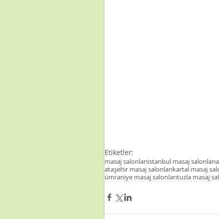
Etiketler:
masaj salonları
istanbul masaj salonları
a
ataşehir masaj salonları
kartal masaj sal
ümraniye masaj salonları
tuzla masaj sal