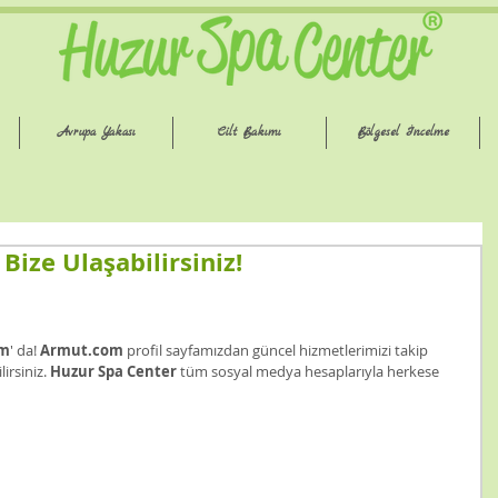
Avrupa Yakası
Cilt Bakımı
Bölgesel İncelme
ize Ulaşabilirsiniz!
om
' da! 
Armut.com 
profil sayfamızdan güncel hizmetlerimizi takip 
rsiniz. 
Huzur Spa Center
 tüm sosyal medya hesaplarıyla herkese 