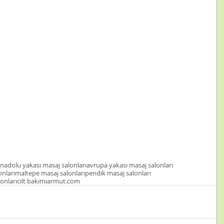
nadolu yakası masaj salonları
avrupa yakası masaj salonları
onları
maltepe masaj salonları
pendik masaj salonları
onları
cilt bakımı
armut.com