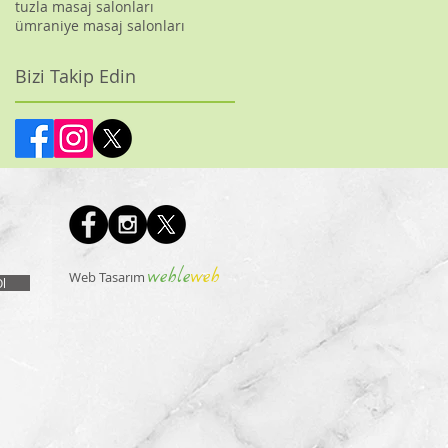
tuzla masaj salonları
ümraniye masaj salonları
Bizi Takip Edin
weble
web
Web Tasarım
l